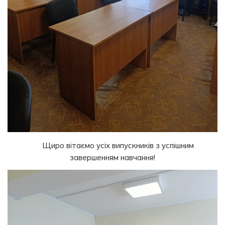
Щиро вітаємо усіх випускників з успішним
завершенням навчання!