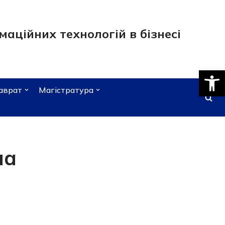
аційних технологій в бізнесі
Відкри
аврат
Магістратура
на