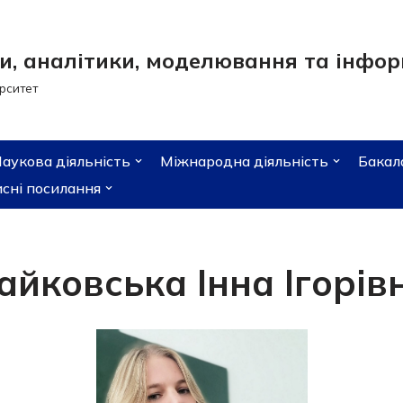
, аналітики, моделювання та інформ
рситет
аукова діяльність
Міжнародна діяльність
Бакал
сні посилання
айковська Інна Ігорів