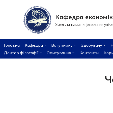
Перейти
Кафедра економіки
до
Хмельницький національний уніве
вмісту
Головна
Кафедра
Вступнику
Здобувачу
Н
Доктор філософії
Опитування
Контакти
Кори
Ч