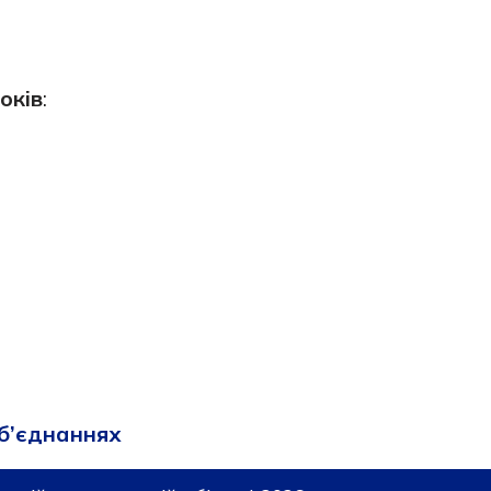
оків
:
об’єднаннях