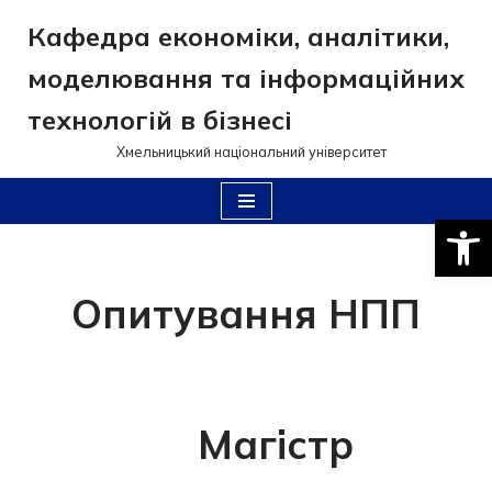
Кафедра економіки, аналітики,
Перейти
моделювання та інформаційних
до
вмісту
технологій в бізнесі
Хмельницький національний університет
Відкри
Опитування НПП
Магістр