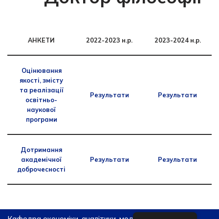
АНКЕТИ
2022-2023 н.р.
2023-2024 н.р.
Оцінювання
якості, змісту
та реалізації
Результати
Результати
освітньо-
наукової
програми
Дотримання
академічної
Результати
Результати
доброчесності
Кафедра економіки, аналітики, моделювання та