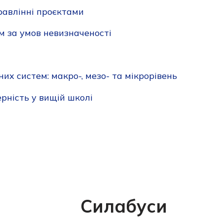
равлінні проєктами
м за умов невизначеності
х систем: макро-, мезо- та мікрорівень
ерність у вищій школі
Силабуси