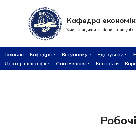
Перейти
Кафедра економіки
до
Хмельницький національний уніве
вмісту
Головна
Кафедра
Вступнику
Здобувачу
Н
Доктор філософії
Опитування
Контакти
Кори
Робоч