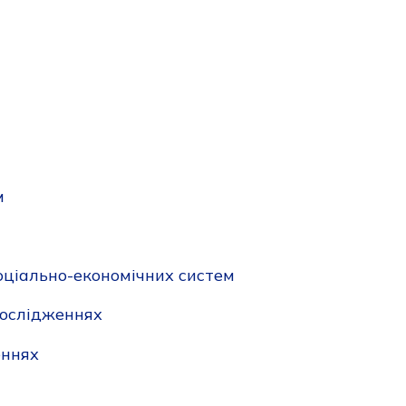
м
соціально-економічних систем
дослідженнях
еннях