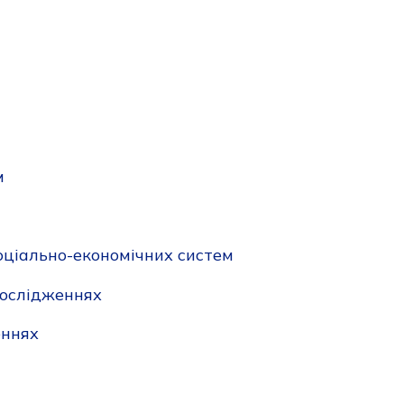
м
соціально-економічних систем
дослідженнях
еннях