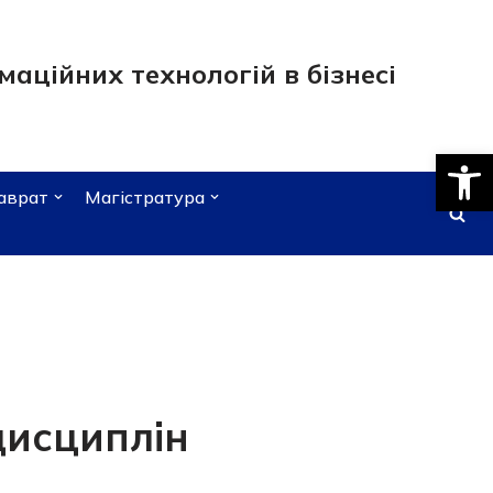
аційних технологій в бізнесі
Відкри
аврат
Магістратура
дисциплін