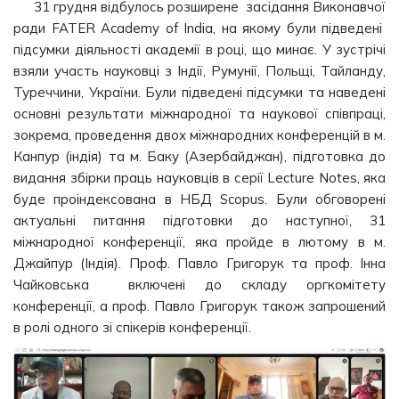
31 грудня відбулось розширене засідання Виконавчої
ради FATER Academy of India, на якому були підведені
підсумки діяльності академії в році, що минає. У зустрічі
взяли участь науковці з Індії, Румунії, Польщі, Тайланду,
Туреччини, України. Були підведені підсумки та наведені
основні результати міжнародної та наукової співпраці,
зокрема, проведення двох міжнародних конференцій в м.
Канпур (індія) та м. Баку (Азербайджан), підготовка до
видання збірки праць науковців в серії Lecture Notes, яка
буде проіндексована в НБД Scopus. Були обговорені
актуальні питання підготовки до наступної, 31
міжнародної конференції, яка пройде в лютому в м.
Джайпур (Індія). Проф. Павло Григорук та проф. Інна
Чайковська включені до складу оргкомітету
конференції, а проф. Павло Григорук також запрошений
в ролі одного зі спікерів конференції.